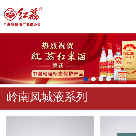
岭南凤城液系列