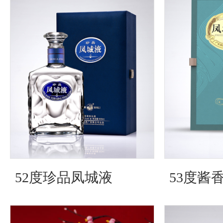
52度珍品凤城液
53度酱