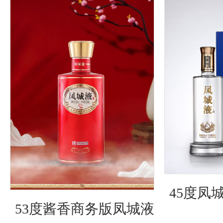
45度凤
53度酱⾹商务版凤城液