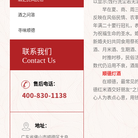
以显示;饯行洗尘若
早在夏、商、周三代
酒之问答
反映在风俗民情、农
年满二十要行冠礼，
寻味顺德
为祝福生命的圣水。
新婚夫妇共同食用祭
酒、月米酒、生期酒、
联系我们
时推时移，民俗活动
Contact Us
数代仍沿用不衰，酒
顺德灯酒
在顺德，最常见的要
售后电话：
德红米酒交好朋友”之
心人为表点心意，用
地址：
广东省佛山市顺德区大良