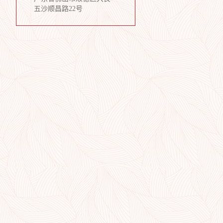
五沙顺昌路22号