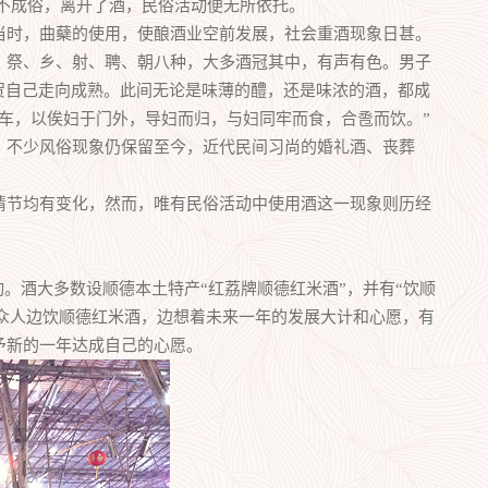
不成俗，离开了酒，民俗活动便无所依托。
时，曲蘖的使用，使酿酒业空前发展，社会重酒现象日甚。
、祭、乡、射、聘、朝八种，大多酒冠其中，有声有色。男子
贺自己走向成熟。此间无论是味薄的醴，还是味浓的酒，都成
车，以俟妇于门外，导妇而归，与妇同牢而食，合卺而饮。”
。不少风俗现象仍保留至今，近代民间习尚的婚礼酒、丧葬
节均有变化，然而，唯有民俗活动中使用酒这一现象则历经
。酒大多数设顺德本土特产“红荔牌顺德红米酒”，并有“饮顺
等，众人边饮顺德红米酒，边想着未来一年的发展大计和心愿，有
予新的一年达成自己的心愿。