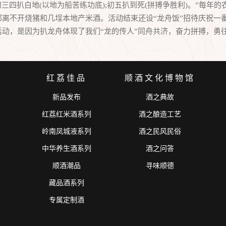
;初三四扒白地(以地为船苦练功底);初五扒到死(拼搏争胜利)。”每
都离不开烧猪和几埕本地产米酒。活动结束还设“龙舟饭”招待庆祝一
，是因为扒龙舟体现了我们“龙的传人”同舟共济，奋力拼搏，勇往
红荔佳品
顺酒文化博物馆
新品发布
酒之典故
红荔红米酒系列
酒之酿造工艺
岭南凤城液系列
酒之民风民俗
中华养生酒系列
酒之问答
顺酒潮品
寻味顺德
藏品酒系列
专属定制酒