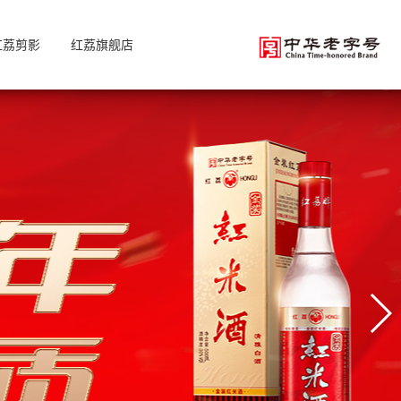
红荔剪影
红荔旗舰店