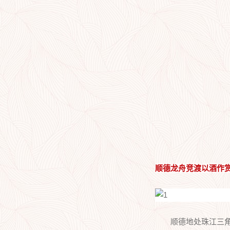
顺德龙舟竞渡以酒作
顺德地处珠江三角