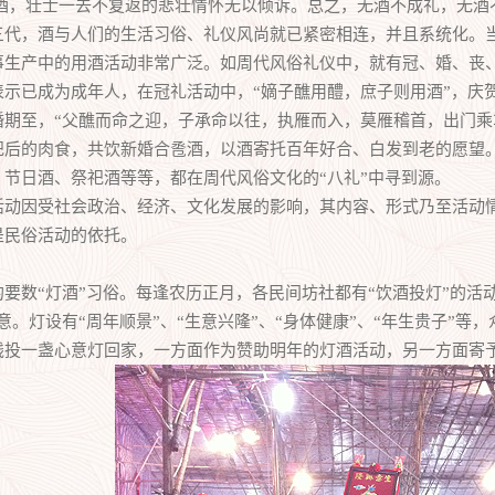
无酒，壮士一去不复返的悲壮情怀无以倾诉。总之，无酒不成礼，无酒
，酒与人们的生活习俗、礼仪风尚就已紧密相连，并且系统化。当
事生产中的用酒活动非常广泛。如周代风俗礼仪中，就有冠、婚、丧
表示已成为成年人，在冠礼活动中，“嫡子醮用醴，庶子则用酒”，庆
婚期至，“父醮而命之迎，子承命以往，执雁而入，莫雁稽首，出门乘
祀后的肉食，共饮新婚合卺酒，以酒寄托百年好合、白发到老的愿望
节日酒、祭祀酒等等，都在周代风俗文化的“八礼”中寻到源。
因受社会政治、经济、文化发展的影响，其内容、形式乃至活动情
是民俗活动的依托。
数“灯酒”习俗。每逢农历正月，各民间坊社都有“饮酒投灯”的活动
意。灯设有“周年顺景”、“生意兴隆”、“身体健康”、“年生贵子”
钱投一盏心意灯回家，一方面作为赞助明年的灯酒活动，另一方面寄