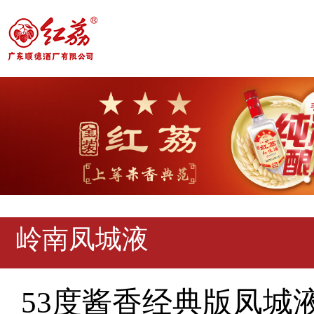
岭南凤城液
53度酱⾹经典版凤城