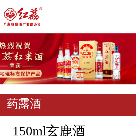
药露酒
150ml玄鹿酒