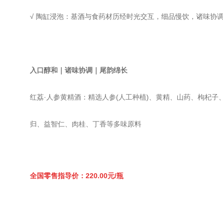
√ 陶缸浸泡：基酒与食药材历经时光交互，细品慢饮，诸味协
入口醇和｜诸味协调｜尾韵绵长
红荔·人参黄精酒：精选人参(人工种植)、黄精、山药、枸杞子
归、益智仁、肉桂、丁香等多味原料
全国零售指导价：220.00元/瓶