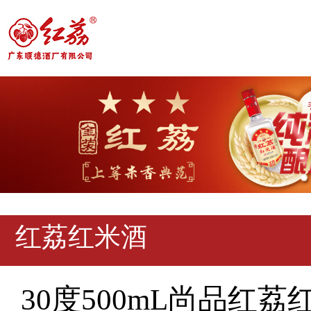
红荔红米酒
30度500mL尚品红荔