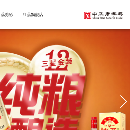
红荔剪影
红荔旗舰店