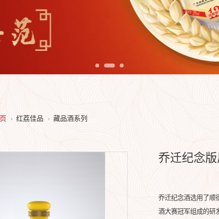
页
红荔佳品
藏品酒系列
乔迁纪念版
乔迁纪念酒选用了顺
酒大赛冠军组成的研