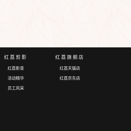
红荔剪影
红荔旗舰店
红荔影音
红荔天猫店
活动精华
红荔京东店
员工风采