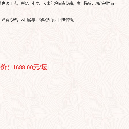
液古法工艺，高粱、小麦、大米纯粮固态发酵，陶缸陈酿，精心制作而
，酒香陈雅，入口醇厚、绵软爽净，回味怡畅。
：1688.00元/坛