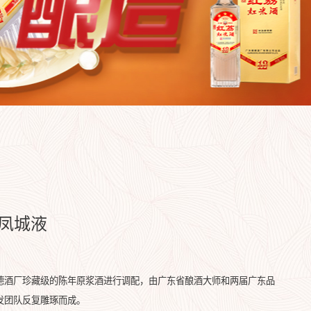
凤城液
德酒厂珍藏级的陈年原浆酒进行调配，由广东省酿酒大师和两届广东品
发团队反复雕琢而成。