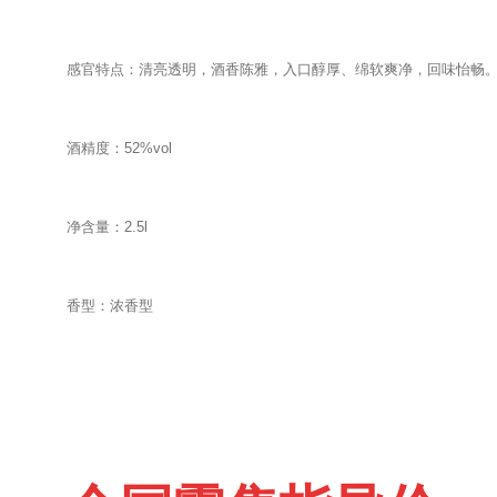
感官特点：清亮透明，酒香陈雅，入口醇厚、绵软爽净，回味怡畅
酒精度：52%vol
净含量：2.5l
香型：浓香型